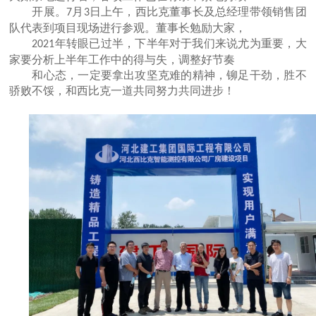
开展。
月
日上午，西比克董事长及总经理带领销售团
7
3
队代表到项目现场进行参观。董事长勉励大家，
年转眼已过半，下半年对于我们来说尤为重要，大
2021
家要分析上半年工作中的得与失，调整好节奏
和心态，一定要拿出攻坚克难的精神，铆足干劲，胜不
骄败不馁，和西比克一道共同努力共同进步！