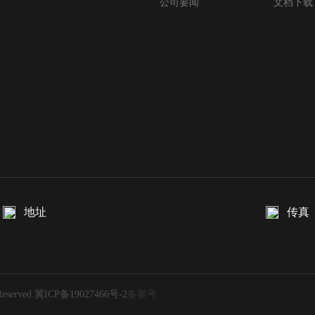
公司要闻
文档下载
地址
传真
erved.
冀ICP备19027466号-2
备案号：