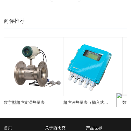
向你推荐
数字型超声旋涡热量表
超声波热量表（插入式、管段式）
数字
首页
关于西比克
产品世界