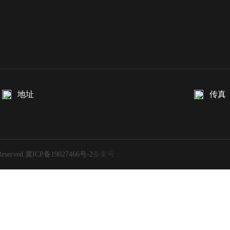
地址
传真
erved.
冀ICP备19027466号-2
备案号：